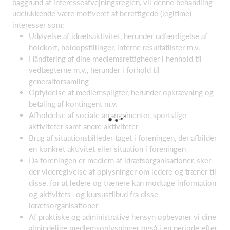
baggrund af interesseafvejningsreglen, vil denne behandling
udelukkende være motiveret af berettigede (legitime)
interesser som:
Udøvelse af idrætsaktivitet, herunder udfærdigelse af
holdkort, holdopstillinger, interne resultatlister m.v.
Håndtering af dine medlemsrettigheder i henhold til
vedtægterne m.v., herunder i forhold til
generalforsamling
Opfyldelse af medlemspligter, herunder opkrævning og
betaling af kontingent m.v.
Afholdelse af sociale arrangementer, sportslige
aktiviteter samt andre aktiviteter
Brug af situationsbilleder taget i foreningen, der afbilder
en konkret aktivitet eller situation i foreningen
Da foreningen er medlem af idrætsorganisationer, sker
der videregivelse af oplysninger om ledere og træner til
disse, for at ledere og trænere kan modtage information
og aktivitets- og kursustilbud fra disse
idrætsorganisationer
Af praktiske og administrative hensyn opbevarer vi dine
almindelige medlemsoplysninger også i en periode efter