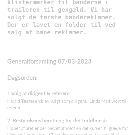
klistermærker til banderne i
traileren til gengæld. Vi har
solgt de første bandereklamer.
Der er lavet en folder til ved
salg af bane reklamer.
Generalforsamling 07/03-2023
Dagsorden:
1.Valg af dirigent & referent.
Harald Tæstesen blev valgt som dirigent, Linda Markwort til
referent
2. Bestyrelsens beretning for det forløbne år.
I løbet af året er der blevet afholdt en del kurser, til glæde for
både små som store. Vi har desværre oplevet at en del af