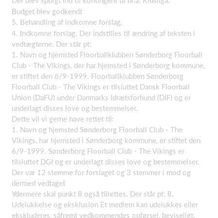
Der blev spurgt ind til kontingent til bl.a. Kidsliga.
Budget blev godkendt
5. Behandling af indkomne forslag.
4. Indkomne forslag. Der indstilles til ændring af teksten i
vedtægterne. Der står pt:
1. Navn og hjemsted Floorballklubben Sønderborg Floorball
Club - The Vikings, der har hjemsted i Sønderborg kommune,
er stiftet den 6/9-1999. Floorballklubben Sønderborg
Floorball Club - The Vikings er tilsluttet Dansk Floorball
Union (DaFU) under Danmarks Idrætsforbund (DIF) og er
underlagt disses love og bestemmelser.
Dette vil vi gerne have rettet til:
1. Navn og hjemsted Sønderborg Floorball Club - The
Vikings, har hjemsted i Sønderborg kommune, er stiftet den
6/9-1999. Sønderborg Floorball Club - The Vikings er
tilsluttet DGI og er underlagt disses love og bestemmelser.
Der var 12 stemme for forslaget og 3 stemmer i mod og
dermed vedtaget
Ydermere skal punkt 8 også tilrettes. Der står pt: 8.
Udelukkelse og eksklusion Et medlem kan udelukkes eller
ekskluderes, såfremt vedkommendes opførsel, beviseligt,