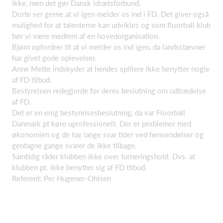
ikke, men det gør Dansk idrætsforbund.
Dorte ser gerne at vi igen melder os ind i FD. Det giver også
mulighed for at talenterne kan udvikles og som floorball klub
bør vi være medlem af en hovedorganisation.
Bjørn opfordrer til at vi melder os ind igen, da landsstævner
har givet gode oplevelser.
Anne Mette indskyder at hendes spillere ikke benytter nogle
af FD tilbud.
Bestyrelsen redegjorde for deres beslutning om udtrædelse
af FD.
Det er en enig bestyrelsesbeslutning, da var Floorball
Danmark pt køre uprofessionelt. Der er problemer med
økonomien og de har lange svar tider ved henvendelser og
gentagne gange svarer de ikke tilbage.
Samtidig råder klubben ikke over turneringshold. Dvs. at
klubben pt. ikke benytter sig af FD tilbud.
Referent: Per Hugener-Ohlsen