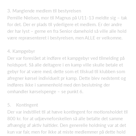
3. Manglende medlem til bestyrelsen
Pernille Nielsen, mor til Magnus på U11-13 meldte sig – tak
for det. Der er plads til yderligere et medlem. Er der andre
der har lyst – gerne en fra Senior damehold så ville alle hold
være repræsenteret i bestyrelsen, men ALLE er velkomne.
4. Kampgebyr
Der var foreslået at indføre et kampgebyr ved tilmelding på
holdsport. Så alle deltagere i en kamp ville skulle betale et
gebyr for at være med, dette som et tilskud til klubben som
afregner kørsel individuelt pr kamp. Dette blev nedstemt og
indføres ikke i sammenhold med den beslutning der
omhandler kørselspenge – se punkt 6.
5. Kontingent
Der var indstillet til at hæve kontingent for motionsholdet til
800 kr. for at udjævneforskellen så alle betalte det samme
afhængig af aktiv haltider. Den generelle holdning var at det
kun var fair, men for ikke at miste medlemmer på dette hold