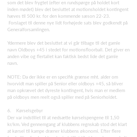
som det blev frygtet (efter en rundspørge på holdet kort
inden mødet) blev det besluttet at motionsholdet kontingent
hæves til 500 kr. for den kommende sæson 22-23.
Forslaget til denne nye lidt forhøjede sats blev godkendt på
Generalforsamlingen.
Ydermere blev det besluttet at vi går tilbage til det gamle
navn Oldboys +45 i stedet for motionsfloorball. Det giver en
anden vibe og flertallet kan faktisk bedst lide det gamle
navn.
NOTE: Da der ikke er en specifik grænse mht. alder om
hvorvidt man spiller på Senior eller oldboys +45, så bliver
man opkrævet det dyreste kontingent, hvis man er medlem
på oldboys men reelt også spiller med på Seniorholdet.
6. Kørselsgebyr
Der var indstillet til at nedsætte kørselspengene til 1,50
kr/km. Ved gennemgang af klubbens regnskab stod det klart
at kørsel til kampe dræner klubbens økonomi. Efter flere