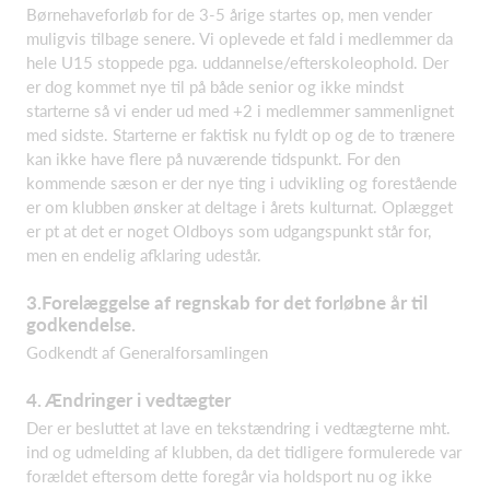
Børnehaveforløb for de 3-5 årige startes op, men vender
muligvis tilbage senere. Vi oplevede et fald i medlemmer da
hele U15 stoppede pga. uddannelse/efterskoleophold. Der
er dog kommet nye til på både senior og ikke mindst
starterne så vi ender ud med +2 i medlemmer sammenlignet
med sidste. Starterne er faktisk nu fyldt op og de to trænere
kan ikke have flere på nuværende tidspunkt. For den
kommende sæson er der nye ting i udvikling og forestående
er om klubben ønsker at deltage i årets kulturnat. Oplægget
er pt at det er noget Oldboys som udgangspunkt står for,
men en endelig afklaring udestår.
3.Forelæggelse af regnskab for det forløbne år til
godkendelse.
Godkendt af Generalforsamlingen
4. Ændringer i vedtægter
Der er besluttet at lave en tekstændring i vedtægterne mht.
ind og udmelding af klubben, da det tidligere formulerede var
forældet eftersom dette foregår via holdsport nu og ikke