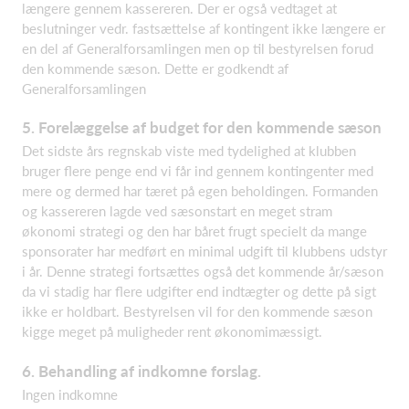
længere gennem kassereren. Der er også vedtaget at
beslutninger vedr. fastsættelse af kontingent ikke længere er
en del af Generalforsamlingen men op til bestyrelsen forud
den kommende sæson. Dette er godkendt af
Generalforsamlingen
5. Forelæggelse af budget for den kommende sæson
Det sidste års regnskab viste med tydelighed at klubben
bruger flere penge end vi får ind gennem kontingenter med
mere og dermed har tæret på egen beholdingen. Formanden
og kassereren lagde ved sæsonstart en meget stram
økonomi strategi og den har båret frugt specielt da mange
sponsorater har medført en minimal udgift til klubbens udstyr
i år. Denne strategi fortsættes også det kommende år/sæson
da vi stadig har flere udgifter end indtægter og dette på sigt
ikke er holdbart. Bestyrelsen vil for den kommende sæson
kigge meget på muligheder rent økonomimæssigt.
6. Behandling af indkomne forslag.
Ingen indkomne