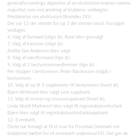
generalforsamlings afgørelse af en eksklusion kræver samme
majoritet som ved ændring af klubbens vedtægter.
Meddelelse om eksklusion tilsendes DGI.
Der var 12 der stemte for og 3 der stemte imod. Forslaget
vedtaget.
6. Valg af formand (ulige år). Rune blev genvalgt
7. Valg af kasserer (ulige år).
Anitha Søe Andersen blev valgt
8. Valg af næstformand (lige år).
9. Valg af 2 bestyrelsesmedlemmer (lige år).
Per stopper i bestyrelsen. Peter Rasmussen indgår i
bestyrelsen
10. Valg af op til 3 suppleanter til bestyrelsen (hvert år).
Bjørn Wirklund blev valgt som suppleant.
11. Valg af revisor og revisorsuppleant (hvert år).
Linda Skydt Markwort blev valgt til regnskabskontrollant
Bjørn blev valgt til regnskabskontrollantsuppleant.
12. Eventuelt.
Dorte har forsøgt at få et svar fra Floorball Danmark om
klubberne hæfter for et eventuelt underskud FD. Det gør de