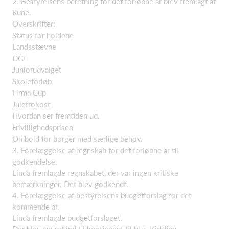
2. Bestyrelsens beretning for det forløbne år blev fremlagt af
Rune.
Overskrifter:
Status for holdene
Landsstævne
DGI
Juniorudvalget
Skoleforløb
Firma Cup
Julefrokost
Hvordan ser fremtiden ud.
Frivillighedsprisen
Ombold for borger med særlige behov.
3. Forelæggelse af regnskab for det forløbne år til
godkendelse.
Linda fremlagde regnskabet, der var ingen kritiske
bemærkninger. Det blev godkendt.
4. Forelæggelse af bestyrelsens budgetforslag for det
kommende år.
Linda fremlagde budgetforslaget.