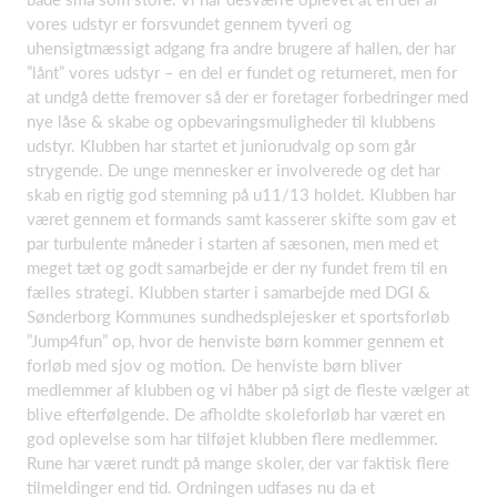
vores udstyr er forsvundet gennem tyveri og
uhensigtmæssigt adgang fra andre brugere af hallen, der har
”lånt” vores udstyr – en del er fundet og returneret, men for
at undgå dette fremover så der er foretager forbedringer med
nye låse & skabe og opbevaringsmuligheder til klubbens
udstyr. Klubben har startet et juniorudvalg op som går
strygende. De unge mennesker er involverede og det har
skab en rigtig god stemning på u11/13 holdet. Klubben har
været gennem et formands samt kasserer skifte som gav et
par turbulente måneder i starten af sæsonen, men med et
meget tæt og godt samarbejde er der ny fundet frem til en
fælles strategi. Klubben starter i samarbejde med DGI &
Sønderborg Kommunes sundhedsplejesker et sportsforløb
”Jump4fun” op, hvor de henviste børn kommer gennem et
forløb med sjov og motion. De henviste børn bliver
medlemmer af klubben og vi håber på sigt de fleste vælger at
blive efterfølgende. De afholdte skoleforløb har været en
god oplevelse som har tilføjet klubben flere medlemmer.
Rune har været rundt på mange skoler, der var faktisk flere
tilmeldinger end tid. Ordningen udfases nu da et