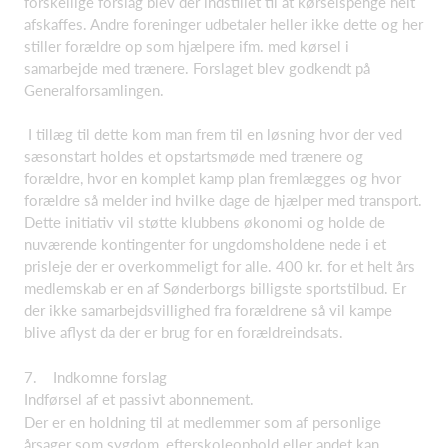
forskellige forslag blev der indstillet til at kørselspenge helt
afskaffes. Andre foreninger udbetaler heller ikke dette og her
stiller forældre op som hjælpere ifm. med kørsel i
samarbejde med trænere. Forslaget blev godkendt på
Generalforsamlingen.
I tillæg til dette kom man frem til en løsning hvor der ved
sæsonstart holdes et opstartsmøde med trænere og
forældre, hvor en komplet kamp plan fremlægges og hvor
forældre så melder ind hvilke dage de hjælper med transport.
Dette initiativ vil støtte klubbens økonomi og holde de
nuværende kontingenter for ungdomsholdene nede i et
prisleje der er overkommeligt for alle. 400 kr. for et helt års
medlemskab er en af Sønderborgs billigste sportstilbud. Er
der ikke samarbejdsvillighed fra forældrene så vil kampe
blive aflyst da der er brug for en forældreindsats.
7. Indkomne forslag
Indførsel af et passivt abonnement.
Der er en holdning til at medlemmer som af personlige
årsager som sygdom, efterskoleophold eller andet kan