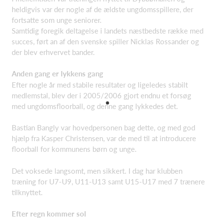
heldigvis var der nogle af de ældste ungdomsspillere, der
fortsatte som unge seniorer.
Samtidig foregik deltagelse i landets næstbedste række med
succes, ført an af den svenske spiller Nicklas Rossander og
der blev erhvervet bander.
Anden gang er lykkens gang
Efter nogle år med stabile resultater og ligeledes stabilt
medlemstal, blev der i 2005/2006 gjort endnu et forsøg
med ungdomsfloorball, og denne gang lykkedes det.
Bastian Bangly var hovedpersonen bag dette, og med god
hjælp fra Kasper Christensen, var de med til at introducere
floorball for kommunens børn og unge.
Det voksede langsomt, men sikkert. I dag har klubben
træning for U7-U9, U11-U13 samt U15-U17 med 7 trænere
tilknyttet.
Efter regn
kommer sol