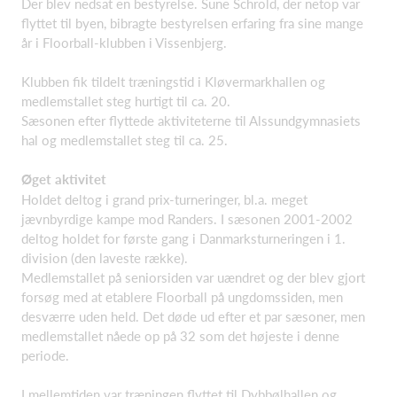
Der blev nedsat en bestyrelse. Sune Schrold, der netop var
flyttet til byen, bibragte bestyrelsen erfaring fra sine mange
år i Floorball-klubben i Vissenbjerg.
Klubben fik tildelt træningstid i Kløvermarkhallen og
medlemstallet steg hurtigt til ca. 20.
Sæsonen efter flyttede aktiviteterne til Alssundgymnasiets
hal og medlemstallet steg til ca. 25.
Øget aktivitet
Holdet deltog i grand prix-turneringer, bl.a. meget
jævnbyrdige kampe mod Randers. I sæsonen 2001-2002
deltog holdet for første gang i Danmarksturneringen i 1.
division (den laveste række).
Medlemstallet på seniorsiden var uændret og der blev gjort
forsøg med at etablere Floorball på ungdomssiden, men
desværre uden held. Det døde ud efter et par sæsoner, men
medlemstallet nåede op på 32 som det højeste i denne
periode.
I mellemtiden var træningen flyttet til Dybbølhallen og