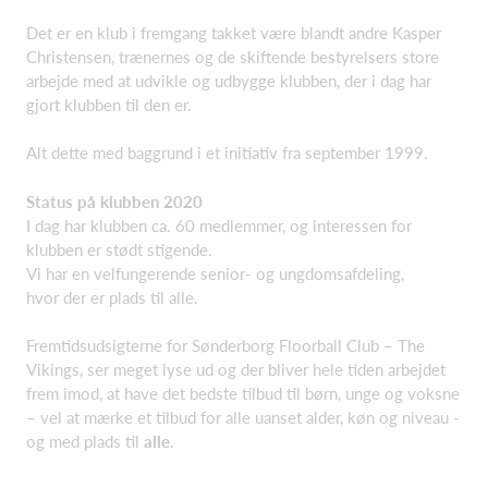
Det er en klub i fremgang takket være blandt andre Kasper
Christensen, trænernes og de skiftende bestyrelsers store
arbejde med at udvikle og udbygge klubben, der i dag har
gjort klubben til den er.
Alt dette med baggrund i et initiativ fra september 1999.
Status på klubben 2020
I dag har klubben ca. 60 medlemmer, og interessen for
klubben er stødt stigende.
Vi har en velfungerende senior- og ungdomsafdeling,
hvor der er plads til alle.
Fremtidsudsigterne for Sønderborg Floorball Club – The
Vikings, ser meget lyse ud og der bliver hele tiden arbejdet
frem imod, at have det bedste tilbud til børn, unge og voksne
– vel at mærke et tilbud for alle uanset alder, køn og niveau -
og med plads til
alle
.