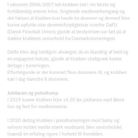
I sæsonen 2006/2007 løb klubben ind i sin første og
forhåbentlig eneste krise. Svigtende medlemsfremgang og
det faktum at klubben kun havde én dommer og dermed ikke
kunne opfylde sine dommerforpligtelser overfor DaFU
(Dansk Floorball Union), gjorde at bestyrelsen var tæt på at
trække klubbens seniorhold fra Danmarksturneringen.
Dette blev dog heldigvis afværget, da en blanding af held og
en engageret indsats, gjorde at klubben stadigvæk kunne
deltage i turneringen.
Efterfølgende er der kommet flere dommere til, og klubben
kan i dag mønstre 8 dommere.
Jubilæum og pokalkamp
I 2019 kunne klubben fejre sit 20 års jubilæum med åbent
hus og fest for medlemmerne.
I 2020 deltog klubben i pokalturneringen mod Sæby og
selvom holdet mødte stærk modstand, blev seniorholdet
(mænd) én erfaring rigere i forhold til fremtiden.