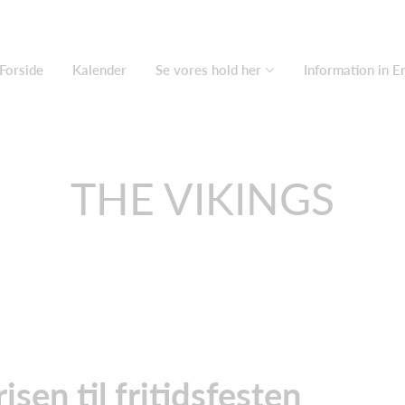
Forside
Kalender
Se vores hold her
Information in E
THE VIKINGS
en til fritidsfesten