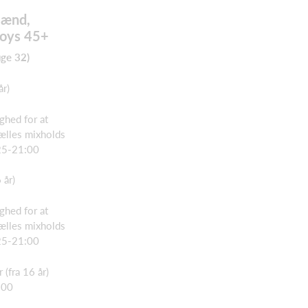
Mænd,
boys 45+
uge 32)
år)
ghed for at
fælles mixholds
25-21:00
 år)
ghed for at
fælles mixholds
25-21:00
(fra 16 år)
.00