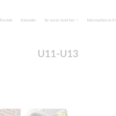
Forside
Kalender
Se vores hold her
Information in E
U11-U13