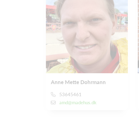
Anne Mette Dohrmann
53645461
amd@madehus.dk