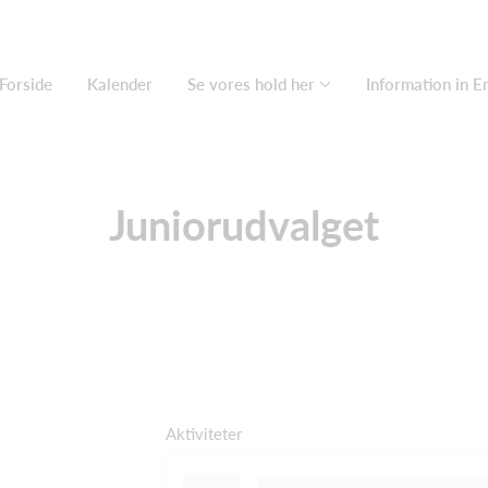
Forside
Kalender
Se vores hold her
Information in E
Juniorudvalget
Aktiviteter