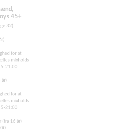
Mænd,
boys 45+
uge 32)
år)
ghed for at
fælles mixholds
25-21:00
 år)
ghed for at
fælles mixholds
25-21:00
(fra 16 år)
.00