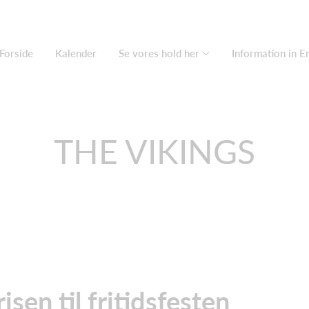
Forside
Kalender
Se vores hold her
Information in E
THE VIKINGS
en til fritidsfesten